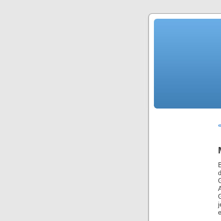
«
B
j