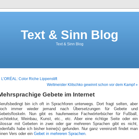
Text & Sinn Blog
Text & Sinn Blog
 L’ORÉAL: Color Riche Lippenstift
Weltmeister Klitschko gewinnt schon vor dem Kampf »
Mehrsprachige Gebete im Internet
erufsbedingt bin ich oft in Sprachforen unterwegs. Dort fragt selten, aber
doch immer wieder jemand nach Übersetzungen für Gebete und
Gebetsfloskeln. Nun gibt es haufenweise Fachwörterbücher für Fußball,
Architektur, Weinbau, Kunst, etc., etc. Aber eine richtige Seite oder ein
Glossar mit Gebeten in zwei oder gar mehreren Sprachen gibt es nicht,
edenfalls habe ich bisher keine(s) gefunden. Nur ganz vereinzelt findet man
einen Vers oder ein
Gebet in mehreren Sprachen
.