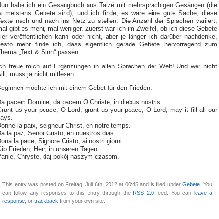
Nun habe ich ein Gesangbuch aus Taizé mit mehrsprachigen Gesängen (die
ja meistens Gebete sind), und ich finde, es wäre eine gute Sache, diese
Texte nach und nach ins Netz zu stellen. Die Anzahl der Sprachen variiert;
al gibt es mehr, mal weniger. Zuerst war ich im Zweifel, ob ich diese Gebete
ier veröffentlichen kann oder nicht, aber je länger ich darüber nachdenke,
desto mehr finde ich, dass eigentlich gerade Gebete hervorragend zum
Thema „Text & Sinn“ passen.
Ich freue mich auf Ergänzungen in allen Sprachen der Welt! Und wer nicht
ill, muss ja nicht mitlesen.
Beginnen möchte ich mit einem Gebet für den Frieden:
Da pacem Domine, da pacem O Christe, in diebus nostris.
rant us your peace, O Lord, grant us your peace, O Lord, may it fill all our
days.
onne la paix, seigneur Christ, en notre temps.
a la paz, Señor Cristo, en nuestros dias.
ona la pace, Signore Cristo, ai nostri giorni.
ib Frieden, Herr, in unseren Tagen.
Panie, Chryste, daj pokój naszym czasom.
This entry was posted on Freitag, Juli 6th, 2012 at 00:45 and is filed under
Gebete
. You
can follow any responses to this entry through the
RSS 2.0
feed. You can
leave a
response
, or
trackback
from your own site.