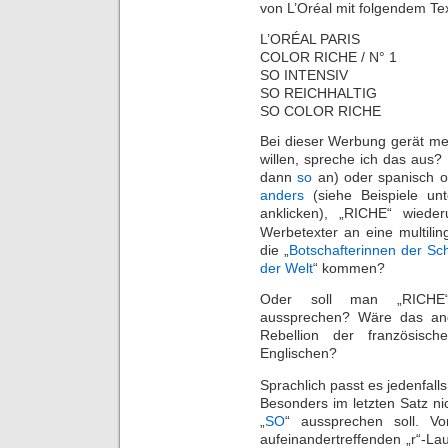
von L’Oréal mit folgendem Tex
L’ORÉAL PARIS
COLOR RICHE / N° 1
SO INTENSIV
SO REICHHALTIG
SO COLOR RICHE
Bei dieser Werbung gerät me
willen, spreche ich das aus?
dann
so
an) oder spanisch o
anders
(siehe Beispiele un
anklicken), „RICHE“ wiede
Werbetexter an eine multili
die „
Botschafterinnen der Sch
der Welt
“ kommen?
Oder soll man „RICHE“ 
aussprechen? Wäre das ang
Rebellion der französis
Englischen?
Sprachlich passt es jedenfall
Besonders im letzten Satz n
„
SO
“ aussprechen soll. 
aufeinandertreffenden „r“-Lau