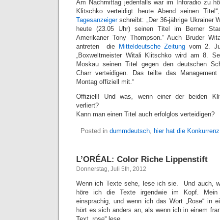
Am Nachmittag jedenfalls war im Inforadio zu hö
Klitschko verteidigt heute Abend seinen Titel
Tagesanzeiger
schreibt: „Der 36-jährige Ukrainer W
heute (23.05 Uhr) seinen Titel im Berner S
Amerikaner Tony Thompson.“ Auch Bruder Wita
antreten  die
Mitteldeutsche Zeitung
vom 2. Jul
„Boxweltmeister Witali Klitschko wird am 8. S
Moskau seinen Titel gegen den deutschen Sc
Charr verteidigen. Das teilte das Manageme
Montag offiziell mit.“
Offiziell! Und was, wenn einer der beiden Kl
verliert?
Kann man einen Titel auch erfolglos verteidigen?
Posted in
dummdeutsch
,
hier hat die Konkurrenz 
L’ORÉAL: Color Riche Lippenstift
Donnerstag, Juli 5th, 2012
Wenn ich Texte sehe, lese ich sie. Und auch, wen
höre ich die Texte irgendwie im Kopf. Mein
einsprachig, und wenn ich das Wort „Rose“ in e
hört es sich anders an, als wenn ich in einem fr
Text „rose“ lese.