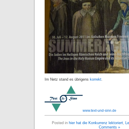
Im Netz stand es übrigens
korrekt
.
www.text-und-sinn.de
Posted in
hier hat die Konkurrenz lektoriert
,
Le
Comments »