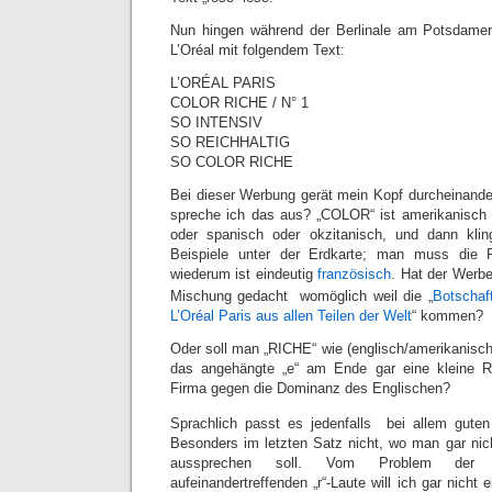
Nun hingen während der Berlinale am Potsdamer 
L’Oréal mit folgendem Text:
L’ORÉAL PARIS
COLOR RICHE / N° 1
SO INTENSIV
SO REICHHALTIG
SO COLOR RICHE
Bei dieser Werbung gerät mein Kopf durcheinande
spreche ich das aus? „COLOR“ ist amerikanisch 
oder spanisch oder okzitanisch, und dann kli
Beispiele unter der Erdkarte; man muss die P
wiederum ist eindeutig
französisch
. Hat der Werbe
Mischung gedacht
womöglich weil die „
Botschaf
L’Oréal Paris aus allen Teilen der Welt
“ kommen?
Oder soll man „RICHE“ wie (englisch/amerikanisch
das angehängte „e“ am Ende gar eine kleine Re
Firma gegen die Dominanz des Englischen?
Sprachlich passt es jedenfalls
bei allem guten
Besonders im letzten Satz nicht, wo man gar nic
aussprechen soll. Vom Problem der
aufeinandertreffenden „r“-Laute will ich gar nicht