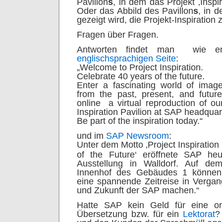
Pavillon
s
, in dem das Projekt ‚Inspir
Oder das Abbild des Pavillon
s
, in 
gezeigt wird, die Projekt-Inspiratio
Fragen über Fragen.
Antworten findet man  wie er
englischsprachigen Seite
:
„Welcome to Project Inspiration.
Celebrate 40 years of the future.
Enter a fascinating world of imag
from the past, present, and future
online  a virtual reproduction of ou
Inspiration Pavilion at SAP headquart
Be part of the inspiration today.“
und im
SAP Newsroom
:
Unter dem Motto ‚Project Inspiration 
of the Future‘ eröffnete SAP heut
Ausstellung in Walldorf. Auf 
Innenhof des Gebäudes 1 können a
eine spannende Zeitreise in Verga
und Zukunft der SAP machen.“
Hatte SAP kein Geld für eine or
Übersetzung bzw. für ein
Lektorat
?