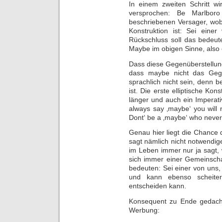
In einem zweiten Schritt w
versprochen: Be Marlbor
beschriebenen Versager, wobei
Konstruktion ist: Sei eine
Rückschluss soll das bedeut
Maybe im obigen Sinne, also 
Dass diese Gegenüberstellung
dass maybe nicht das Geg
sprachlich nicht sein, denn b
ist. Die erste elliptische Ko
länger und auch ein Imperati
always say ‚maybe‘ you will n
Dont‘ be a ‚maybe‘ who never 
Genau hier liegt die Chance di
sagt nämlich nicht notwendiger
im Leben immer nur ja sag
sich immer einer Gemeinschaf
bedeuten: Sei einer von uns, 
und kann ebenso scheiter
entscheiden kann.
Konsequent zu Ende gedacht,
Werbung: