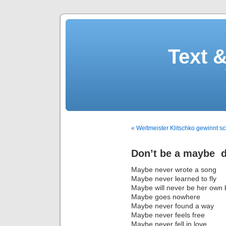
Text 
« Weltmeister Klitschko gewinnt 
Don’t be a maybe  
Maybe never wrote a song
Maybe never learned to fly
Maybe will never be her own 
Maybe goes nowhere
Maybe never found a way
Maybe never feels free
Maybe never fell in love